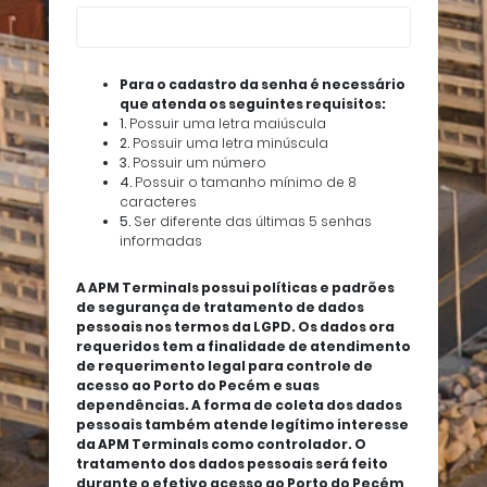
Para o cadastro da senha é necessário
que atenda os seguintes requisitos:
1.
Possuir uma letra maiúscula
2.
Possuir uma letra minúscula
3.
Possuir um número
4.
Possuir o tamanho mínimo de 8
caracteres
5.
Ser diferente das últimas 5 senhas
informadas
A APM Terminals possui políticas e padrões
de segurança de tratamento de dados
pessoais nos termos da LGPD. Os dados ora
requeridos tem a finalidade de atendimento
de requerimento legal para controle de
acesso ao Porto do Pecém e suas
dependências. A forma de coleta dos dados
pessoais também atende legítimo interesse
da APM Terminals como controlador. O
tratamento dos dados pessoais será feito
durante o efetivo acesso ao Porto do Pecém